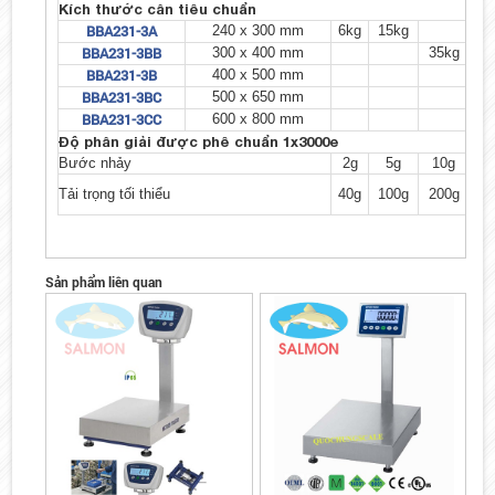
Kích thước cân tiêu chuẩn
BBA231-3A
240 x 300 mm
6kg
15kg
BBA231-3BB
300 x 400 mm
35kg
60
BBA231-3B
400 x 500 mm
60
BBA231-3BC
500 x 650 mm
60
BBA231-3CC
600 x 800 mm
60
Độ phân giải được phê chuẩn 1x3000e
Bước nhảy
2g
5g
10g
2
Tải trọng tối thiểu
40g
100g
200g
40
Sản phẩm liên quan