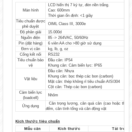
LCD hiển thị 7 ký tự, đèn nền trắng.
Màn hình
Cao: 600mm
Thời gian ổn định: <1 giây
Tiêu chuẩn được
OIML Class III, 3000e
phê duyệt
Độ phân giải
15.000d
Nguồn điện
85 -> 264VAC, 50/60Hz
Pin (đặt hàng)
6 viên AA cho >80 giờ sử dụng
Đơn vị cân
kg, lb, g, oz
Cổng kết nối
RS232
Tiêu chuẩn bảo
Đầu cân: IP54
vệ
Khung cân: Cảm biến lực: IP65
Đầu cân: Nhựa
Khung cân: bọc thép các bon (carbon)
Vật liệu
Mặt cân: thép không rỉ tiêu chuẩn AISI304
Cột cân: Thép các bon (carbon)
Cảm biến lực
Nhôm
(loadcell)
Cân trọng lượng, cân quá cân (cao hoặc thấp 
Ứng dụng
đếm, cân tính tổng và cân động vật
Kích thước tiêu chuẩn
Mẫu cân
Kích thước
Tải trọng