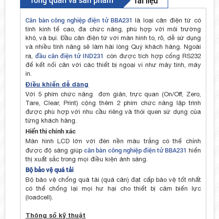
Tài liệu
Cân bàn công nghiệp điện tử BBA231
là loại cân điện tử có
tính kinh tế cao, đa chức năng, phù hợp với môi trường
khô, và bụi. Đầu cân điện tử với màn hình to, rõ, dễ sử dụng
và nhiều tính năng sẽ làm hài lòng Quý khách hàng. Ngoài
đầu cân điện tử IND231
ra,
còn được tích hợp cổng RS232
để kết nối cân với các thiết bị ngoại vi như máy tính, máy
in.
Điều khiển dễ dàng
Với 5 phím chức năng đơn giản, trực quan (On/Off, Zero,
Tare, Clear, Print) cộng thêm 2 phím chức năng lập trình
được phù hợp với nhu cầu riêng và thói quen sử dụng của
từng khách hàng.
Hiển thị chính xác
Màn hình LCD lớn với đèn nền màu trắng có thể chỉnh
cân bàn công nghiệp điện tử BBA231
được độ sáng giúp
hiển
thị xuất sắc trong mọi điều kiện ánh sáng.
Bộ bảo vệ quá tải
Bộ bảo vệ chống quá tải (quá cân) đạt cấp bảo vệ tốt nhất
có thể chống lại mọi hư hại cho thiết bị cảm biến lực
(loadcell).
Thông số kỹ thuật