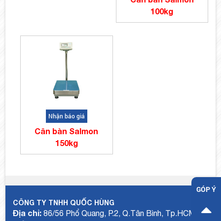
100kg
Nhận báo giá
Cân bàn Salmon
150kg
GÓP Ý
CÔNG TY TNHH QUỐC HÙNG
Địa chỉ:
86/56 Phổ Quang, P.2, Q.Tân Bình, Tp.HCM