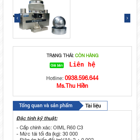
TRẠNG THÁI:
CÒN HÀNG
Liên hệ
Giá bán
0938.596.644
Hotline:
Ms.Thu Hiền
Tổng quan và sản phẩm
Tài liệu
Đặc tính kỹ thuật:
- Cấp chính xác: OIML R60 C3
- Mức tải tối đa (kg): 30 000
- Điện áp biến đổi (mV/V): 2 ± 0.002