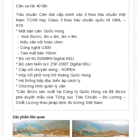
Cân xe tải 40 tấn
Tiêu chuẩn: Cân đạt cấp chính xác 3 theo tiêu chuẩn Việt
Nam TCVN hay Class 3 theo tiêu chuẩn quốc tế OIML –
R76
* Mặt bàn cân: Quốc Hùng
- Kích thước: 3m x 6m, 3m x 8m
- Kiểu cân nổi hoặc chìm
- Công nghệ U300
- Tole mặt bàn 10mm
* Bộ chỉ thị D2008FA Digital KELI
* Bộ cảm biến lực ZSF-D30T Digital KELI
* Cáp nối chuyên dùng - KOREA
* Hộp nối phối hợp trở kháng Quốc Hùng
* Hệ thống tiếp địa, biến áp cách ly
* Chương trình quản lý cân
*Cân được sản xuất tại Công ty Quốc Hùng và đã được
phê duyệt mẫu của Tổng cục Tiêu Chuẩn – Đo Lường –
Chất Lượng theo pháp lệnh đo lường Việt Nam.
Sản phẩm liên quan