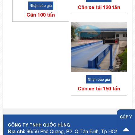
Nhận báo giá
Cân xe tải 120 tấn
Cân 100 tấn
Nhận báo giá
Cân xe tải 150 tấn
GÓP Ý
CÔNG TY TNHH QUỐC HÙNG
Địa chỉ:
86/56 Phổ Quang, P.2, Q.Tân Bình, Tp.HCM