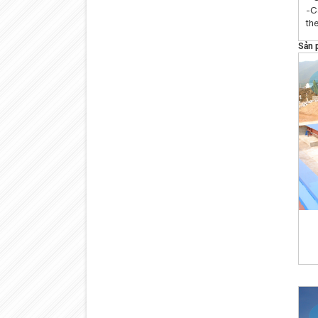
-C
th
Sản 