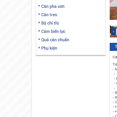
Cân pha sơn
Cân treo
Bộ chỉ thị
Cảm biến lực
Quả cân chuẩn
T
Phụ kiện
Câ
Ti
- 
- 
- 
- 
- 
- 
- 
- 
- 
- 
- 