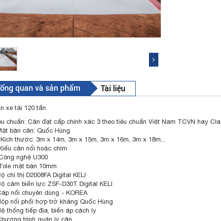
ổng quan và sản phẩm
Tài liệu
n xe tải 120 tấn
êu chuẩn: Cân đạt cấp chính xác 3 theo tiêu chuẩn Việt Nam TCVN hay Clas
Mặt bàn cân: Quốc Hùng
Kích thước: 3m x 14m, 3m x 15m, 3m x 16m, 3m x 18m...
Kiểu cân nổi hoặc chìm
Công nghệ U300
Tole mặt bàn 10mm
Bộ chỉ thị D2008FA Digital KELI
Bộ cảm biến lực ZSF-D30T Digital KELI
Cáp nối chuyên dùng - KOREA
Hộp nối phối hợp trở kháng Quốc Hùng
Hệ thống tiếp địa, biến áp cách ly
Chương trình quản lý cân