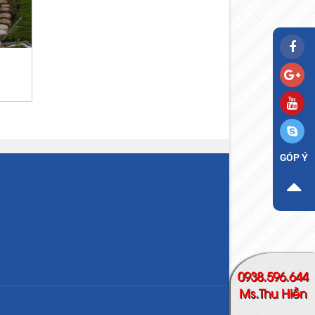
GÓP Ý
0938.596.644
Ms.Thu Hiền