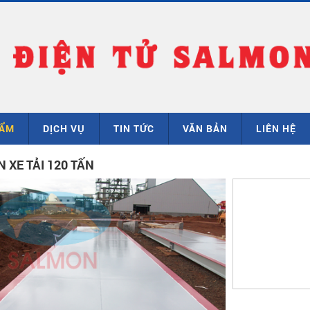
HẨM
DỊCH VỤ
TIN TỨC
VĂN BẢN
LIÊN HỆ
 XE TẢI 120 TẤN