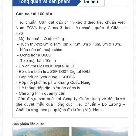
Tổng quan và sản phẩm
Tài liệu
Cân xe tải 100 tấn
Tiêu chuẩn: Cân đạt cấp chính xác 3 theo tiêu chuẩn Việt
Nam TCVN hay Class 3 theo tiêu chuẩn quốc tế OIML –
R76
- Mặt bàn cân: Quốc Hùng
- Kích thước: 3m x 14m, 3m x 15m, 3m x 16m, 3m x 18m...
- Kiểu cân nổi hoặc chìm
- Công nghệ U300
- Tole mặt bàn 10mm
- Bộ chỉ thị D2008FA Digital KELI
- Bộ cảm biến lực ZSF-D30T Digital KELI
- Cáp nối chuyên dùng - KOREA
- Hộp nối phối hợp trở kháng Quốc Hùng
- Hệ thống tiếp địa, biến áp cách ly
- Chương trình quản lý cân
-Cân được sản xuất tại Công ty Quốc Hùng và đã được
phê duyệt mẫu của Tổng cục Tiêu Chuẩn – Đo Lường –
Chất Lượng theo pháp lệnh đo lường Việt Nam.
Sản phẩm liên quan