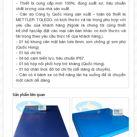
- Thiết bị cung cấp mới 100%, đúng xuất xứ, tiêu chuẩn
chất lượng của nhà sản xuất.
- Cân do Công ty Quốc Hùng sản xuất – toàn bộ thiết bị
METTLER TOLEDO, có kích thước và tải trọng phù hợp với
yêu cầu của khách hàng (Ngoài ra chúng tôi cũng thiết
kế,chế tạo,lắp đặt các loại cân bàn khác có kích thước và
tải trọng theo yêu cầu thực tế của khách hàng.).
- 01 bộ khung cân mặt bàn tole 6mm, sơn chống gỉ sơn phủ
(Quốc Hùng)
- 01 bộ chỉ thị
- 04 bộ cảm biến lực, tiêu chuẩn IP67.
- 01 bộ hộp nối phối hợp trở kháng (Quốc Hùng)
- 01 bộ chân Inox đỡ bộ chỉ thị (dễ dàng di chuyển).
- Cân có 4 bánh xe có thể nâng lên hạ xuống để di chuyển
một cách dễ dàng.
Sản phẩm liên quan