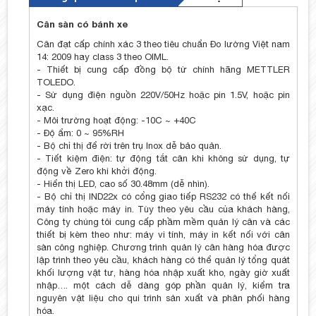
Cân sàn có bánh xe
Cân đạt cấp chính xác 3 theo tiêu chuẩn Đo lường Việt nam
14: 2009 hay class 3 theo OIML.
- Thiết bị cung cấp đồng bộ từ chính hãng METTLER
TOLEDO.
- Sử dụng điện nguồn 220V/50Hz hoặc pin 1.5V, hoặc pin
xạc.
- Môi trường hoạt động: -10C ~ +40C
- Độ ẩm: 0 ~ 95%RH
- Bộ chỉ thị để rời trên trụ Inox dễ bảo quản.
- Tiết kiệm điện: tự động tắt cân khi không sử dụng, tự
động về Zero khi khởi động.
- Hiển thị LED, cao số 30.48mm (dễ nhìn).
- Bộ chỉ thị IND22x có cổng giao tiếp RS232 có thể kết nối
máy tính hoặc máy in. Tùy theo yêu cầu của khách hàng,
Công ty chúng tôi cung cấp phầm mềm quản lý cân và các
thiết bị kèm theo như: máy vi tính, máy in kết nối với cân
sàn công nghiệp. Chương trình quản lý cân hàng hóa được
lập trình theo yêu cầu, khách hàng có thể quản lý tổng quát
khối lượng vật tư, hàng hóa nhập xuất kho, ngày giờ xuất
nhập…. một cách dễ dàng góp phần quản lý, kiểm tra
nguyên vật liệu cho qui trình sản xuất và phân phối hàng
hóa.