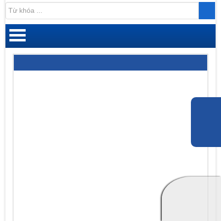
Đăng ký |
Đăng nhập
DANH MỤC SẢN PHẨM
Cân xe tải
Cân bàn
GÓP Ý
Cân sàn
Cân đếm
Cân thủy sản
Cân mũ cao su
Cân pha sơn
0938.596.644
Cân treo
Ms.Thu Hiền
Bộ chỉ thị