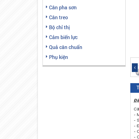
Cân pha sơn
Cân treo
Bộ chỉ thị
Cảm biến lực
Quả cân chuẩn
Phụ kiện
T
Đặ
Câ
- 
- S
- 
- 
- 