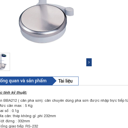
ổng quan và sản phẩm
Tài liệu
c tính kỹ thuật:
n BBA212 ( cân pha sơn): cân chuyên dùng pha sơn được nhập trực tiếp từ
Mức cân max : 5 Kg
ai số : 0.1g
Đĩa cân: thép không gỉ ,phi 232mm
Cột đứng : 332mm
Cổng giao tiếp: RS-232