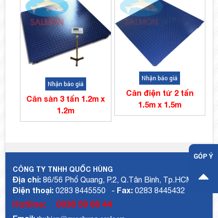
Nhận báo giá
Nhận báo giá
Cân điện tử 2 tấn
Cân sàn 3 tấn 1.2m x
1.5m x 1.5m
1.2m
GÓP Ý
CÔNG TY TNHH QUỐC HÙNG
Địa chỉ:
86/56 Phổ Quang, P.2, Q.Tân Bình, Tp.HCM
Điện thoại:
Fax:
0283 8445550 -
0283 8445432
Hotline:
0938 59 66 44