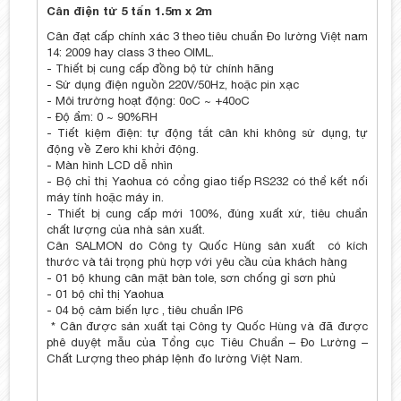
Cân điện tử 5 tấn 1.5m x 2m
Cân đạt cấp chính xác 3 theo tiêu chuẩn Đo lường Việt nam
14: 2009 hay class 3 theo OIML.
- Thiết bị cung cấp đồng bộ từ chính hãng
- Sử dụng điện nguồn 220V/50Hz, hoặc pin xạc
- Môi trường hoạt động: 0oC ~ +40oC
- Độ ẩm: 0 ~ 90%RH
- Tiết kiệm điện: tự động tắt cân khi không sử dụng, tự
động về Zero khi khởi động.
- Màn hình LCD dễ nhìn
- Bộ chỉ thị Yaohua có cổng giao tiếp RS232 có thể kết nối
máy tính hoặc máy in.
- Thiết bị cung cấp mới 100%, đúng xuất xứ, tiêu chuẩn
chất lượng của nhà sản xuất.
Cân SALMON do Công ty Quốc Hùng sản xuất có kích
thước và tải trọng phù hợp với yêu cầu của khách hàng
- 01 bộ khung cân mặt bàn tole, sơn chống gỉ sơn phủ
- 01 bộ chỉ thị Yaohua
- 04 bộ cảm biến lực , tiêu chuẩn IP6
* Cân được sản xuất tại Công ty Quốc Hùng và đã được
phê duyệt mẫu của Tổng cục Tiêu Chuẩn – Đo Lường –
Chất Lượng theo pháp lệnh đo lường Việt Nam.