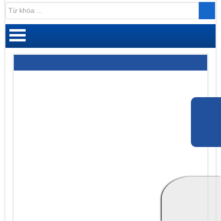
Đăng ký |
Đăng nhập
DANH MỤC SẢN PHẨM
Cân xe tải
Cân bàn
GÓP Ý
Cân sàn
Cân đếm
Cân thủy sản
Cân mũ cao su
Cân pha sơn
0938.596.644
Cân treo
Ms.Thu Hiền
Bộ chỉ thị