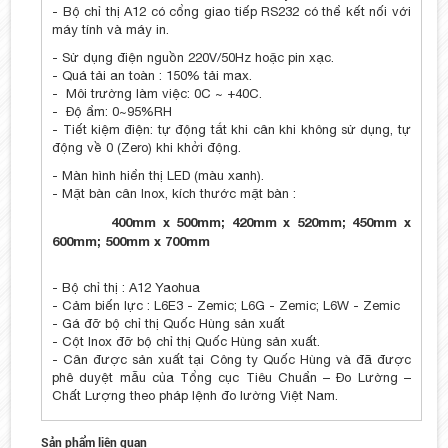
- Bộ chỉ thị A12 có cổng giao tiếp RS232 có thể kết nối với
máy tính và máy in.
- Sử dụng điện nguồn 220V/50Hz hoặc pin xạc.
- Quá tải an toàn : 150% tải max.
- Môi trường làm việc: 0C ~ +40C.
- Độ ẩm: 0~95%RH
- Tiết kiệm điện: tự động tắt khi cân khi không sử dụng, tự
động về 0 (Zero) khi khởi động.
- Màn hình hiển thị LED (màu xanh).
- Mặt bàn cân Inox, kích thước mặt bàn :
400mm x 500mm; 420mm x 520mm; 450mm x
600mm; 500mm x 700mm
- Bộ chỉ thị : A12 Yaohua
- Cảm biến lực : L6E3 - Zemic; L6G - Zemic; L6W - Zemic
- Gá đỡ bộ chỉ thị Quốc Hùng sản xuất
- Cột Inox đỡ bộ chỉ thị Quốc Hùng sản xuất.
- Cân được sản xuất tại Công ty Quốc Hùng và đã được
phê duyệt mẫu của Tổng cục Tiêu Chuẩn – Đo Lường –
Chất Lượng theo pháp lệnh đo lường Việt Nam.
Sản phẩm liên quan