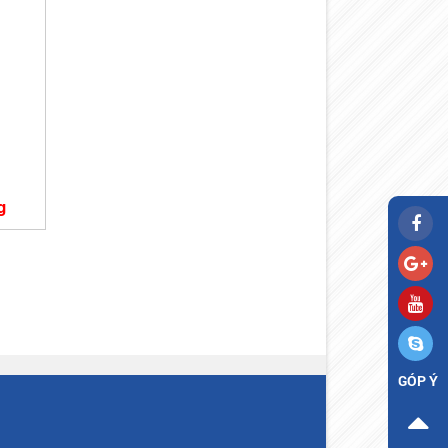
g
GÓP Ý