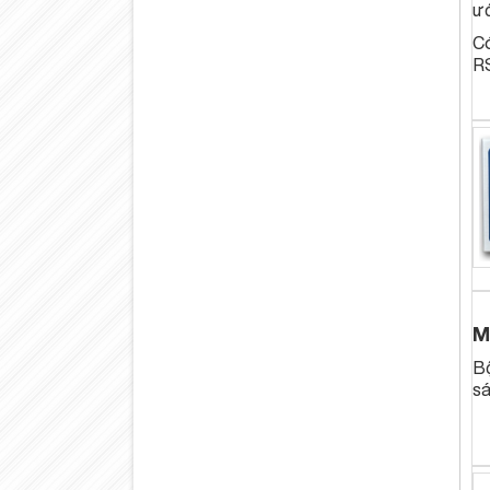
ư
Có
RS
M
Bộ
s