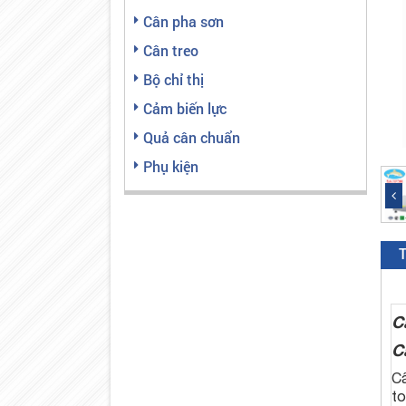
Cân pha sơn
Cân treo
Bộ chỉ thị
Cảm biến lực
Quả cân chuẩn
Phụ kiện
T
C
C
Câ
to