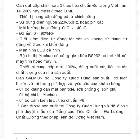
Cân đạt cấp chính xác 3 theo tiêu chuẩn Đo lường Việt nam
14: 2009 hay class 3 theo OIML.
- Thiết bị cung cấp đồng bộ từ chính hãng
- Sử dụng điện nguồn 220V/50Hz, hoặc pin xạc
- Môi trường hoạt động: 0oC ~ +40oC
- Độ ẩm: 0 ~ 90%RH
- Tiết kiệm điện: tự động tắt cân khi không sử dụng, tự
động về Zero khi khởi động.
- Màn hình LCD dễ nhìn
- Bộ chỉ thị Yaohua có cổng giao tiếp RS232 có thể kết nối
máy tính hoặc máy in.
- Thiết bị cung cấp mới 100%, đúng xuất xứ, tiêu chuẩn
chất lượng của nhà sản xuất.
Cân SALMON do Công ty Quốc Hùng sản xuất có kích
thước và tải trọng phù hợp với yêu cầu của khách hàng
- 01 bộ khung cân mặt bàn tole, sơn chống gỉ sơn phủ
- 01 bộ chỉ thị Yaohua
- 04 bộ cảm biến lực , tiêu chuẩn IP6
* Cân được sản xuất tại Công ty Quốc Hùng và đã được
phê duyệt mẫu của Tổng cục Tiêu Chuẩn – Đo Lường –
Chất Lượng theo pháp lệnh đo lường Việt Nam.