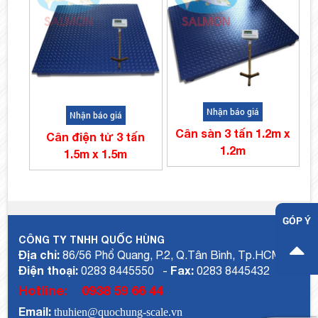
Nhận báo giá
Nhận báo giá
Cân sàn 3 tấn 1.2m x
Cân điện tử 3 tấn
1.2m
1.5m x 1.5m
GÓP Ý
CÔNG TY TNHH QUỐC HÙNG
Địa chỉ:
86/56 Phổ Quang, P.2, Q.Tân Bình, Tp.HCM
Điện thoại:
Fax:
0283 8445550 -
0283 8445432
Hotline:
0938 59 66 44
Email:
thuhien@quochung-scale.vn